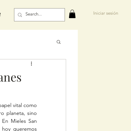
Iniciar sesión
!
anes
apel vital como 
o planeta, sino 
 En Mieles San 
y hoy queremos 