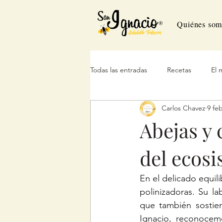
Quiénes som
Todas las entradas
Recetas
El 
Carlos Chavez
9 fe
Abejas y
del ecosi
En el delicado equil
polinizadoras. Su la
que también sostien
Ignacio, reconocemo