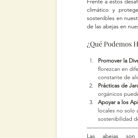
Frente a estos desaf
climático y proteg
sostenibles en nuest
de las abejas en nue
¿Qué Podemos H
Promover la Dive
florezcan en di
constante de al
Prácticas de Jar
orgánicos puede
Apoyar a los Api
locales no solo 
sostenibilidad d
Las abejas so