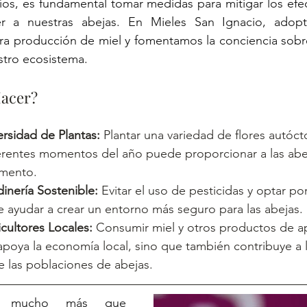
íos, es fundamental tomar medidas para mitigar los efe
er a nuestras abejas. En Mieles San Ignacio, adopt
ra producción de miel y fomentamos la conciencia sobre
stro ecosistema.
acer?
rsidad de Plantas:
 Plantar una variedad de flores autóc
ferentes momentos del año puede proporcionar a las abe
imento.
dinería Sostenible:
 Evitar el uso de pesticidas y optar p
 ayudar a crear un entorno más seguro para las abejas.
cultores Locales:
 Consumir miel y otros productos de ap
apoya la economía local, sino que también contribuye a l
e las poblaciones de abejas.
n mucho más que 