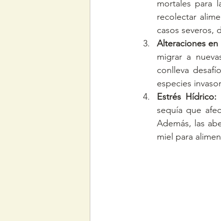
mortales para l
recolectar alim
casos severos, 
Alteraciones en 
migrar a nueva
conlleva desafí
especies invaso
Estrés Hídrico:
 
sequía que afect
Además, las abej
miel para aliment