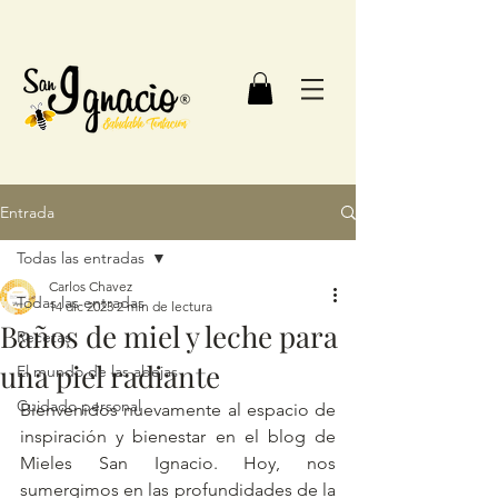
Entrada
Todas las entradas
Carlos Chavez
Todas las entradas
14 dic 2023
2 min de lectura
Baños de miel y leche para
Recetas
una piel radiante
El mundo de las abejas
Cuidado personal
Bienvenidos nuevamente al espacio de 
inspiración y bienestar en el blog de 
Mieles San Ignacio. Hoy, nos 
sumergimos en las profundidades de la 