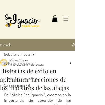
Entrada
Todas las entradas
Carlos Chavez
Todas las entradas
5 abr 2024
2 min de lectura
Historias de éxito en
Recetas
apicultura: Lecciones de
El mundo de las abejas
Cuidado personal
los maestros de las abejas
En "Mieles San Ignacio", creemos en la 
importancia de aprender de las 