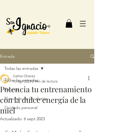
Entrada
Todas las entradas
Carlos Chavez
Todas las entradas
13 ago 2023
2 min de lectura
Potencia tu entrenamiento
Recetas
con la dulce energía de la
El mundo de las abejas
Cuidado personal
miel
Actualizado:
6 sept 2023