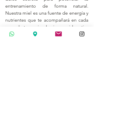
entrenamiento de forma natural. 
Nuestra miel es una fuente de energía y 
nutrientes que te acompañará en cada 
paso de tu camino hacia una vida activa 
y saludable. Aprovecha la dulce energía 
de Mieles San Ignacio y siente la 
diferencia en tu rendimiento físico. 
¡Gracias por elegirnos como tu aliado 
en tu búsqueda de bienestar!
¡Te esperamos en nuestro próximo 
blog para seguir compartiendo contigo 
los mejores secretos de la miel y la 
salud!