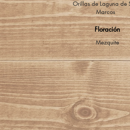
Orillas de Laguna de
Marcos
Floración
Mezquite