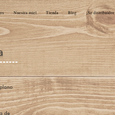
os
Nuestra miel
Tienda
Blog
¡Se distribuidor
a
iplano
ca de