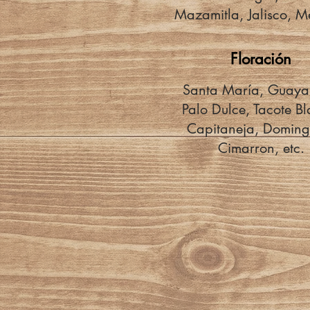
Mazamitla, Jalisco, M
Floración
Santa María, Guayab
Palo Dulce, Tacote B
Capitaneja, Domingu
Cimarron, etc.