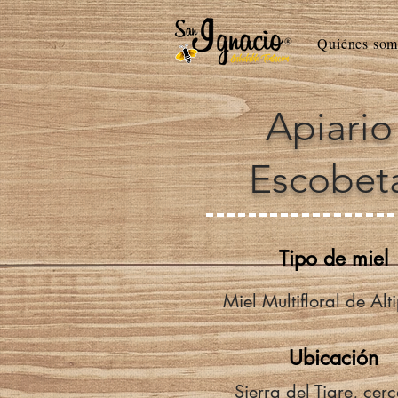
Quiénes som
Apiario
Escobet
Tipo de miel
Miel Multifloral de Alt
Ubicación
Sierra del Tigre, cer