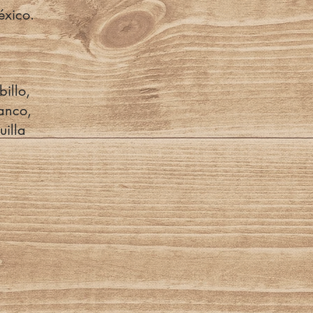
éxico.
illo,
lanco,
illa