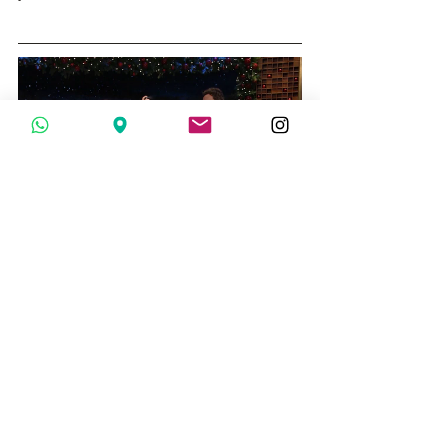
En 
Mieles San Ignacio
, nos 
enorgullecemos de brindarte la miel 
más pura y natural para mejorar tu vida 
cotidiana. ¿Has probado esta receta de 
ambientador? ¡Comparte tus 
experiencias en los comentarios!