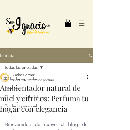
Entrada
Todas las entradas
Carlos Chavez
Todas las entradas
7 oct 2023
2 min de lectura
Ambientador natural de
Recetas
miel y cítricos: Perfuma tu
El mundo de las abejas
Cuidado personal
hogar con elegancia
Bienvenidos de nuevo al blog de 