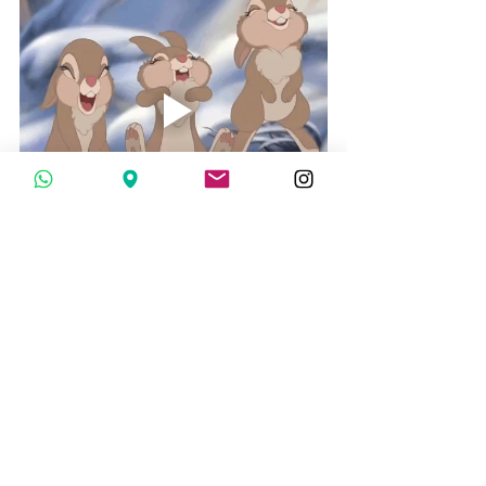
Te invitamos a compartir tu experiencia 
y tus pensamientos sobre este tema. 
¿Has incluido la miel en tu dieta 
vegana? ¿Cómo abordas las decisiones 
éticas relacionadas con tu 
alimentación? Únete a la conversación a 
continuación y sé parte de nuestra 
comunidad comprometida con la 
salud, la sostenibilidad y el bienestar de 