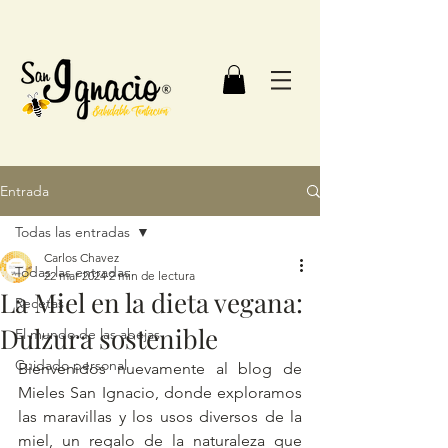
Entrada
Todas las entradas
Carlos Chavez
Todas las entradas
22 mar 2024
2 min de lectura
La Miel en la dieta vegana:
Recetas
Dulzura sostenible
El mundo de las abejas
Cuidado personal
Bienvenidos nuevamente al blog de 
Mieles San Ignacio, donde exploramos 
las maravillas y los usos diversos de la 
miel, un regalo de la naturaleza que 