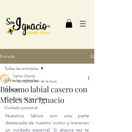
Entrada
Todas las entradas
Carlos Chavez
Todas las entradas
19 oct 2023
2 min de lectura
Bálsamo labial casero con
Recetas
Mieles San Ignacio
El mundo de las abejas
Cuidado personal
Nuestros labios son una parte 
destacada de nuestro rostro y merecen 
un cuidado especial. Si alguna vez te 