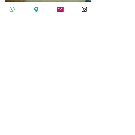
Unos labios saludables y hermosos son 
el resultado de cuidados constantes y 
productos naturales como la miel de 
Mieles San Ignacio. Con estos sencillos 
consejos de cuidado y nuestra receta 
de bálsamo labial casero, puedes 
mantener tus labios suaves y 
protegidos en cualquier estación del 
año. Esperamos que estos consejos te 
ayuden a mantener tus labios en 
perfecto estado y que disfrutes de la 
experiencia de hacer tu propio 
bálsamo labial casero. ¡Hasta la 
próxima entrada, donde seguiremos 
compartiendo consejos y secretos para 
una vida más saludable y hermosa!