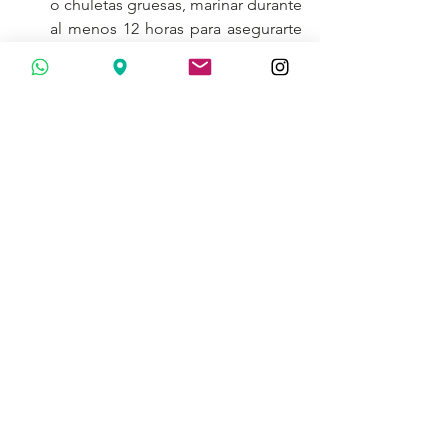
o chuletas gruesas, marinar durante 
al menos 12 horas para asegurarte 
de que los sabores penetren bien.
En Mieles San Ignacio, nos apasiona 
ofrecerte productos de la mejor 
calidad, y la miel de mezquite es una 
joya que debe ser aprovechada al 
máximo en la cocina. Prueba este 