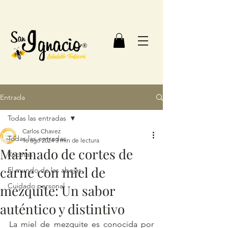
Entrada
Todas las entradas
Carlos Chavez
Todas las entradas
16 ago 2024
3 min de lectura
Marinado de cortes de
Recetas
carne con miel de
El mundo de las abejas
Cuidado personal
mezquite: Un sabor
auténtico y distintivo
La miel de mezquite es conocida por 