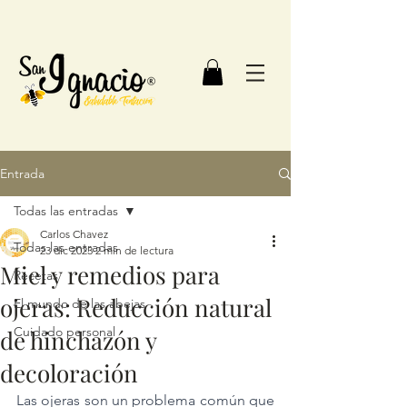
Entrada
Todas las entradas
Carlos Chavez
Todas las entradas
23 dic 2023
2 min de lectura
Miel y remedios para
Recetas
ojeras: Reducción natural
El mundo de las abejas
Cuidado personal
de hinchazón y
decoloración
Las ojeras son un problema común que 