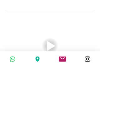
El uso de miel para tratar las ojeras es 
un método natural y eficaz. Con Mieles 
San Ignacio, puedes estar seguro de 
que estás utilizando un producto de 
alta calidad, perfecto para el cuidado 
de tu piel. Recuerda que los resultados 
pueden variar y, en caso de problemas 
persistentes o graves, es recomendable 
consultar a un especialista.