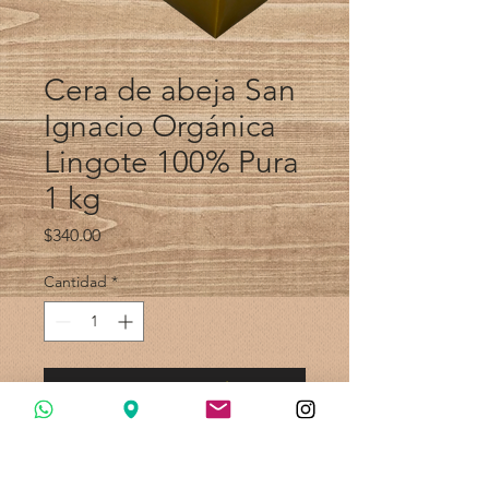
Cera de abeja San
Ignacio Orgánica
Lingote 100% Pura
1 kg
Precio
$340.00
Cantidad
*
Agregar al carrito
Cera de abeja ORGANICA de
MIELES SAN IGNACIO, laminada y