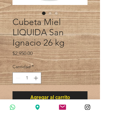
Cubeta Miel
LIQUIDA San
Ignacio 26 kg
Precio
$2,950.00
Cantidad
*
Agregar al carrito
Recolectada durante la cosecha
otoñal, es una miel multifloral de
aroma primaveral, sabor dulce,
tenuemente herbal y dominante. Su