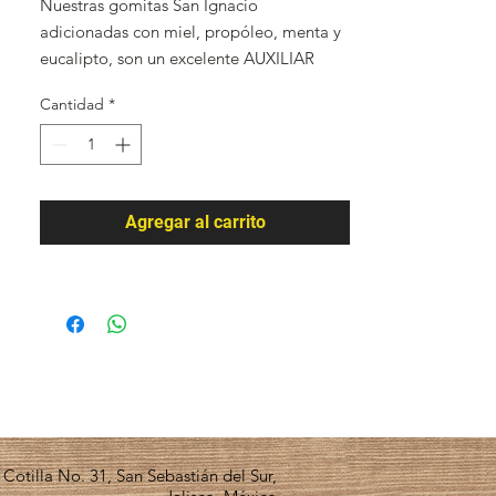
Nuestras gomitas San Ignacio
adicionadas con miel, propóleo, menta y
eucalipto, son un excelente AUXILIAR
contra malestares en las vías respiratorias.
Cantidad
*
Disfruta su sabor mentolado y dulce
mientras aprovechas todos los beneficios
del propóleo; simplemente la golosina
perfecta.
Agregar al carrito
Cotilla No. 31, San Sebastián del Sur,